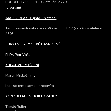
PONDĚLÍ 17.00 – 19.30 v ateliéru č.229
(program)
AKCE – REAKCE
(info – historie)
Tento semestr nahrazeno přípravnou chůzí (setkání v ateliéru
č.303)
EURYTMIE – FYZICKÉ BÁSNICTVÍ
PhDr. Petr Váša
KREATIVNÍ MYŠLENÍ
Martin Mrskoš
(info)
Kurz se tento semestr neotvírá
KONZULTACE S DOKTORANDY
Tomáš Ruller