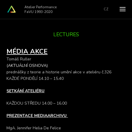
Atelier Performance
CZ
FaVU 1993-2020
LECTURES
MÉDIA AKCE
Tomáš Ruller
(AKTUÁLNÍ OSNOVA)
prednášky z teorie a historie umění akce v ateliéru č.326
KAŽDÉ PONDĚLÍ 14.10 – 15.40
SETKÁNÍ ATELIÉRU
KAŽDOU STŘEDU 14.00 – 16.00
PREZENTACE MEDIAARCHIVU
MgA. Jennifer Helia De Felice