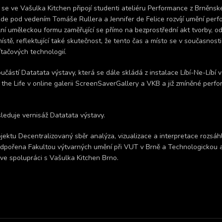
se ve Vašulka Kitchen připojí studenti ateliéru Performance z Brněnsk
de pod vedením Tomáše Rullera a Jennifer de Felice rozvíjí umění per
lní uměleckou formu zaměřující se přímo na bezprostřední akt tvorby, od
stě, reflektující také skutečnost, že tento čas a místo se v současnosti
ítačových technologií.
učástí Datatata výstavy, která se dále skládá z instalace Líbí-Ne-Líbí 
 the Life v online galerii ScreenSaverGallery a VKB a již zmíněné per
eduje vernisáž Datatata výstavy.
ojektu Decentralizovaný sběr analýza, vizualizace a interpretace rozsá
 podpořena Fakultou výtvarných umění při VUT v Brně a Technologickou
 ve spolupráci s Vašulka Kitchen Brno.