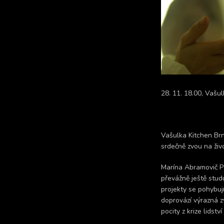
28. 11. 18.00, Vašu
Vašulka Kitchen B
srdečně zvou na živ
Marína Abramovič P
převážně ještě stud
projekty se pohybuj
doprovází výrazná 
pocity z krize lidst