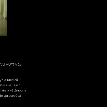
FaVU VUT) Vás
yň a umělců,
islavě. Jejich
náře a většinou je
uje zpracovává