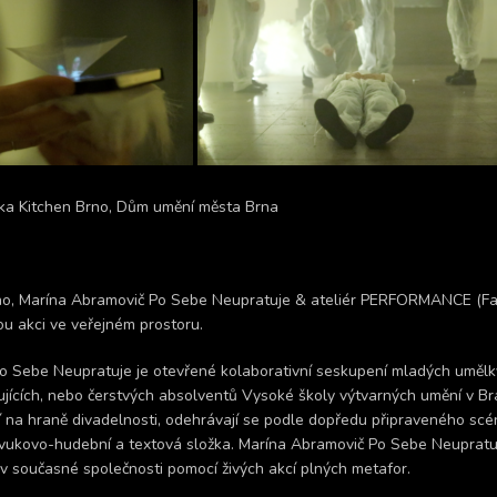
lka Kitchen Brno, Dům umění města Brna
rno, Marína Abramovič Po Sebe Neupratuje & ateliér PERFORMANCE (
ou akci ve veřejném prostoru.
o Sebe Neupratuje je otevřené kolaborativní seskupení mladých umělk
ujících, nebo čerstvých absolventů Vysoké školy výtvarných umění v Brat
í na hraně divadelnosti, odehrávají se podle dopředu připraveného scé
zvukovo-hudební a textová složka. Marína Abramovič Po Sebe Neuprat
ví v současné společnosti pomocí živých akcí plných metafor.