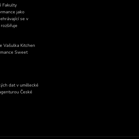
é Fakulty
formance jako
ehrávající se v
 rozšiřuje
ve Vašulka Kitchen
formance Sweet
hlých dat v umělecké
 agenturou České