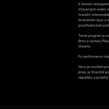
K tomuto seskupení 
Výtvarných umění, k
hraniční, intermediá
konkrétním čase a mí
prostřednictvím poč
Tento program je so
Brno a výstavy Play
Dreams.
Po performance násl
Akce je součástí pr
praxi, je finančně
republiky a probíhá