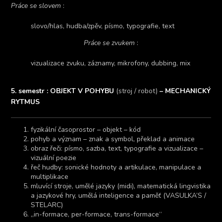
Práce se slovem
:
slovo/hlas, hudba/zpěv, písmo, typografie, text
Práce se zvukem
:
vizualizace zvuku, záznamy, mikrofony, dubbing, mix
5. semestr : OBJEKT V POHYBU
(stroj / robot)
– MECHANICKÝ
RYTMUS
fyzikální časoprostor – objekt – kód
pohyb a význam – znak a symbol, překlad a animace
obraz řeči: písmo, sazba, text, typografie a vizualizace –
vizuální poezie
řeč hudby: sonické hodnoty a artikulace, manipulace a
multiplikace
mluvící stroje, umělé jazyky (midi), matematická lingvistika
a jazykové hry, umělá inteligence a paměť (VASULKA’S /
STELARC)
„in-formace, per-formace, trans-formace“