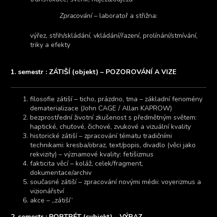
Zpracování
– laboratoř a střižna:
výřez, střih/skládání, vkládání/řazení, prolínání/stmívání,
triky a efekty
1. semestr :
ZÁTIŠÍ (objekt) – POZOROVÁNÍ A VIZE
filosofie zátiší – ticho, prázdno, tma – základní fenomény
dematerializace (John CAGE / Allan KAPROW)
bezprostřední životní zkušenost s předmětným světem:
haptické, chuťové, čichové, zvukové a vizuální kvality
historické zátiší – zpracování tématu tradičními
technikami: kresba/obraz, text/popis, divadlo (věci jako
rekvizity) – významové kvality: fetišizmus
fakticita věcí – koláž, celek/fragment,
dokumentace/archiv
současné zátiší – zpracování novými médii: voyerizmus a
vizionářství
akce – „zátiší“
2. semestr : PORTRÉT (subjekt) – VÝRAZ