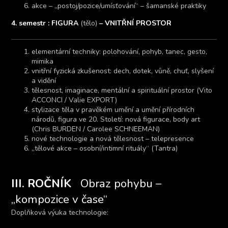
akce – „postoj/pozice/umísťování“ – šamanské praktiky
4. semestr : FIGURA
(tělo)
– VNITŘNÍ PROSTOR
elementární techniky: polohování, pohyb, tanec, gesto,
mimika
vnitřní fyzická zkušenost: dech, dotek, vůně, chuť, slyšení
a vidění
tělesnost, imaginace, mentální a spirituální prostor (Vito
ACCONCI / Valie EXPORT)
stylizace těla v pravěkém umění a umění přírodních
národů, figura ve 20. Století: nová figurace, body art
(Chris BURDEN / Carolee SCHNEEMAN)
nové technologie a nová tělesnost – telepresence
„tělové akce – osobní/intimní rituály“ (Tantra)
III. ROČNÍK
Obraz pohybu –
„kompozice v čase“
Doplňková výuka technologie: