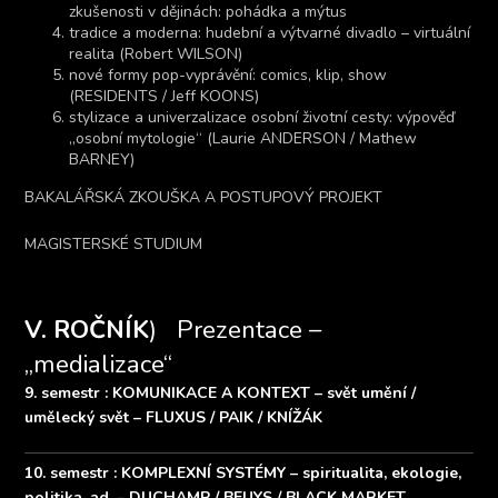
zkušenosti v dějinách: pohádka a mýtus
tradice a moderna: hudební a výtvarné divadlo – virtuální
realita (Robert WILSON)
nové formy pop-vyprávění: comics, klip, show
(RESIDENTS / Jeff KOONS)
stylizace a univerzalizace osobní životní cesty: výpověď
„osobní mytologie“ (Laurie ANDERSON / Mathew
BARNEY)
BAKALÁŘSKÁ ZKOUŠKA A POSTUPOVÝ PROJEKT
MAGISTERSKÉ STUDIUM
V. ROČNÍK
) Prezentace –
„medializace“
9. semestr : KOMUNIKACE A KONTEXT – svět umění /
umělecký svět – FLUXUS / PAIK / KNÍŽÁK
10. semestr : KOMPLEXNÍ SYSTÉMY
– spiritualita, ekologie,
politika, ad.
– DUCHAMP / BEUYS / BLACK MARKET