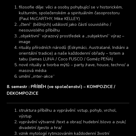
filosofie děje: věci a osoby pohybující se v historickém,
kulturním, společenském a spirituálním časoprostoru
(Paul McCARTHY, Mike KELLEY)
„čtení“ (běžných) událostí jako částí souvislého /
nesouvislého přiběhu
„objektivní“ výrazový prostředek a „subjektivní“ výraz –
image
rituály přírodních národů (Eskymáci, Australané, Indiáni a
orientální tradice) a naše každodenní obřady – totem a
tabu (James LUNA / Coco FUSCO / Goméz PEŃA)
nové rituály a tvorba mýtů – party /rave, house, techno/ a
masová média
umění „inter-akce“
8. semestr : PŘÍBĚH (ve společenství) – KOMPOZICE /
DEKOMPOZICE
struktura příběhu a vyprávění: vstup, pohyb, vrchol,
výstup
vyprávění výtvarné /text a obraz/, hudební /slovo a zvuk/,
divadelní /gesto a hra/
vznik mytologií rytmizováním každodenní životní