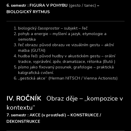
6. semestr : FIGURA V POHYBU
(gesto / tanec)
–
BIOLOGICKÝ RYTMUS
biologický časoprostor – subjekt – řeč
pohyb a energie – myšlení a jazyk, etymologie a
semiotika
řeč obrazu: původ obrazu ve vizuálním gestu – akční
malba (GUTAI)
hudba řeči: původ hudby v akustickém gestu – orální
tradice, vyprávění, zpěv, dramatizace, rétorika (Butó )
písmo jako fixovaný posunek, grafologie – praktická
kaligrafická cvičení.
„gestická akce“ (Herman NITSCH / Vienna Actionists)
IV. ROČNÍK
Obraz děje – „kompozice v
kontextu“
7. semestr : AKCE (v prostředí) – KONSTRUKCE /
DEKONSTRUKCE