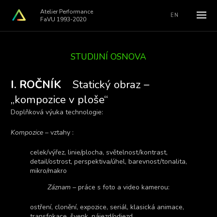
Atelier Performance
EN
FaVU 1993-2020
STUDIJNÍ OSNOVA
I. ROČNÍK
Statický obraz –
„kompozice v ploše“
Doplňková výuka technologie:
Kompozice
– vztahy :
celek/výřez, linie/plocha, světelnost/kontrast,
detail/ostrost, perspektiva/úhel, barevnost/tonalita,
mikro/makro
Záznam
– práce s foto a video kamerou:
ostření, clonění, expozice, seriál, klasická animace,
transfokace, švenk, nájezd/odjezd