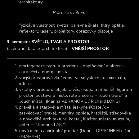
architektury
Práce se světlem
:
fyzikální vlastnosti světla, barevná škála, filtry, optika,
reflektory, lasery, projektory, obrazovky, displeje
3. semestr : SVĚTLO, TVAR A PROSTOR
(scéna-instalace-architektura)
– VNĚJŠÍ PROSTOR
morfogeneze tvaru a prostoru – naplňování a plnost –
aura věcí a energie místa
vnější prostorová zkušenost ve smyslech, rozumu, citu,
intuici
vztahy v prostoru: objekt a věc, osoba a předmět, figura a
prostor, postava a místo, role a scéna – „duch tvaru“ a
„duch místa“ (Marina ABRAMOVIČ / Richard LONG)
pravěká a starověká místa: jeskyně (Kostelík –
zasvěcovací praxe), menhiry, oppida, hradiště, středověká
a novověká architektura: kostel, klášter, město, muzeum,
galerie (Nikolaus LANG)
nová média a virtuální prostor (Dennis OPPENHEIM / Dan
GRAHAM )