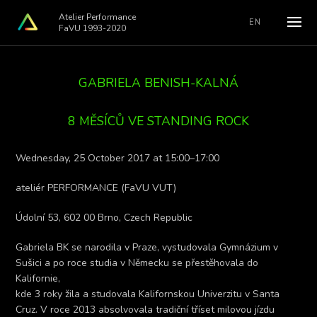
Atelier Performance
EN
FaVU 1993-2020
GABRIELA BENISH-KALNÁ
8 MĚSÍCŮ VE STANDING ROCK
Wednesday, 25 October 2017 at 15:00–17:00
ateliér PERFORMANCE (FaVU VUT)
Údolní 53, 602 00 Brno, Czech Republic
Gabriela BK se narodila v Praze, vystudovala Gymnázium v
Sušici a po roce studia v Německu se přestěhovala do
Kalifornie,
kde 3 roky žila a studovala Kalifornskou Univerzitu v Santa
Cruz. V roce 2013 absolvovala tradiční tříset milovou jízdu