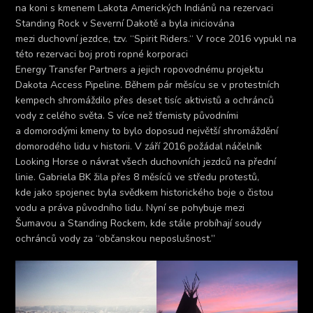
na koni s kmenem Lakota Amerických Indiánů na rezervaci
Standing Rock v Severní Dakotě a byla iniciována
mezi duchovní jezdce, tzv. “Spirit Riders.“ V roce 2016 vypukl na
této rezervaci boj proti ropné korporaci
Energy Transfer Partners a jejich ropovodnému projektu
Dakota Access Pipeline. Během pár měsícu se v protestních
kempech shromáždilo přes deset tisíc aktivistů a ochránců
vody z celého světa. S více než třemisty původními
a domorodými kmeny to bylo doposud největší shromáždění
domorodého lidu v historii. V září 2016 požádal náčelník
Looking Horse o návrat všech duchovních jezdců na přední
linie. Gabriela BK žila přes 8 měsíců ve středu protestů,
kde jako spojenec byla svědkem historického boje o čistou
vodu a práva původního lidu. Nyní se pohybuje mezi
Šumavou a Standing Rockem, kde stále probíhají soudy
ochránců vody za “občanskou neposlušnost.”