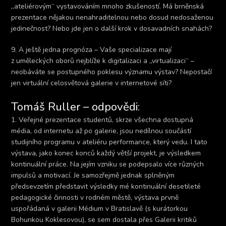
„ateliérovým“ vystavováním mnoho zkušeností. Má brněnská
prezentace nějakou nenahraditelnou nebo dosud nedosaženou
jedinečnost? Nebo jde jen o další krok v dosavadních snahách?
9. A ještě jedna prognóza – Vaše specializace mají
z uměleckých oborů nejblíže k digitalizaci a „virtualizaci“ –
neobáváte se postupného poklesu významu výstav? Nepostačí
jen virtuální celosvětová galerie v internetové síti?
Tomáš Ruller – odpovědi:
1. Veřejné prezentace studentů, skrze všechna dostupná
média, od internetu až po galerie, jsou nedílnou součástí
studijního programu v ateliéru performance, který vedu. I tato
výstava, jako konec konců každý větší projekt, je výsledkem
kontinuální práce. Na jejím vzniku se podepsalo více různých
impulsů a motivací. Je samozřejmě jednak splněným
předsevzetím představit výsledky mé kontinuální desetileté
pedagogické činnosti v rodném městě, výstava prvně
uspořádaná v galerii Médium v Bratislavě (s kurátorkou
Bohunkou Koklesovou), se sem dostala přes Galerii kritiků