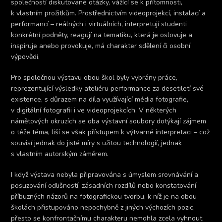
společností diskutované otázky, vážící se k přítomnosti,
k vlastním prožitkům. Prostřednictvím videoprojekcí, instalací a
performancí – reálných i virtuálních, interpretují studenti
konkrétní podněty, reagují na tematiku, která je oslovuje a
inspiruje anebo provokuje, má charakter sdělení či osobní
výpovědi.
Pro společnou výstavu obou škol byly vybrány práce,
reprezentující výsledky ateliéru performance za desetiletí své
existence, s důrazem na díla využívající média fotografie,
v digitální fotografii i ve videoprojekcích. V některých
námětových okruzích se oba výstavní soubory dotýkají zájmem
o téže téma, liší se však přístupem k výtvarné interpretaci – což
souvisí jednak do jisté míry s užitou technologií, jednak
s vlastním autorským záměrem.
I když výstava nebyla připravována s úmyslem srovnávání a
posuzování odlišností, zásadních rozdílů nebo konstatování
příbuzných názorů na fotografickou tvorbu, k níž je na obou
školách přistupováno nepochybně z jiných výchozích pozic,
přesto se konfrontačnímu charakteru nemohla zcela vyhnout.