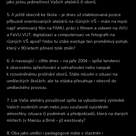
jako jistou jedinečnost Vašich ateliérů či oborů.
5. A ještě obecně ke škole – je dnes už stabilizovaná pozice
příbuzně orientovaných ateliérů na různých VŠ – mám na mysli
např animovaný film na FAMU, práci s filmem a videem na AVU
a FaVU VUT, digitalizaci a computerizaci ve fotografii na
různých VŠ apod? Nebo tu stále existuje ten proměnlivý pohyb,
který v 90.letech přinesl tolik změn?
6. A navazující – cítíte dnes – na jaře 2004 – spíše tendenci
k oborovému zpřesňování a vyhraňování nebo naopak
k rozvolněnému prolínání oborů. Stále mluvím o situaci na
uměleckých školách, ale ta otázka přesahuje i obecně do
uměleckého provozu.
7. Lze Vaše ateliéry považovat spíše za vybudovaný výsledek
Vašich osobních snah nebo jsou současně vyústěním
atmosféry, situace či podmínek a předpokladů, která na daných
místech (v Mainzu a Brně – již existovaly?
8. Oba jako umělci i pedagogové máte s vlastním i