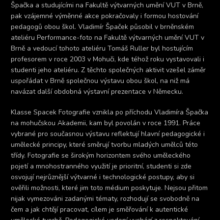
Špačka a studujícími na Fakultě výtvarných umění VUT v Brně,
pak vzájemné výměnné akce pokračovaly i formou hostování
pedagogů obou škol. Vladimír Špaček působil v brněnském
ateliéru Performance-foto na Fakultě výtvarných umění VUT v
Brně a vedoucí tohoto ateliéru Tomáš Ruller byl hostujícím
profesorem v roce 2003 v Mohuči, kde téhož roku vystavovali i
studenti jeho ateliéru. Z těchto společných aktivit vzešel záměr
uspořádat v Brně společnou výstavu obou škol, na niž má
navázat další obdobná výstavní prezentace v Německu.
Klasse Spacek Fotografie vznikla po příchodu Vladimíra Špačka
na mohučskou Akademii, kam byl povolán v roce 1991. Práce
vybrané pro současnou výstavu reflektují hlavní pedagogické i
umělecké principy, které směrují tvorbu mladých umělců této
třídy. Fotografie se širokým horizontem svého uměleckého
pojetí a mnohostranného využití je prioritní, studenti si zde
osvojují nejrůznější výtvarné i technologické postupy, aby si
ověřili možnosti, které jim toto médium poskytuje. Nejsou přitom
nijak vymezováni zadanými tématy, rozhodují se svobodně na
čem a jak chtějí pracovat, cílem je směřování k autentické