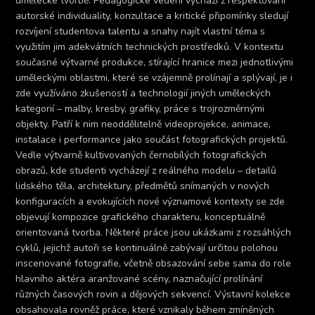
umělecké tvorbě. Pedagogické vedení vychází z respektování
autorské individuality, konzultace a kritické připomínky sledují
rozvíjení studentova talentu a snahy najít vlastní téma s
využitím jim adekvátních technických prostředků. V kontextu
současné výtvarné produkce, stírající hranice mezi jednotlivými
uměleckými oblastmi, které se vzájemně prolínají a splývají, je i
zde využíváno zkušeností a technologií jiných uměleckých
kategorií – malby, kresby, grafiky, práce s trojrozměrnými
objekty. Patří k nim neoddělitelně videoprojekce, animace,
instalace i performance jako součást fotografických projektů.
Vedle výtvarně kultivovaných černobílých fotografických
obrazů, kde studenti vycházejí z reálného modelu – detailů
lidského těla, architektury, předmětů snímaných v nových
konfiguracích a evokujících nové významové kontexty se zde
objevují kompozice grafického charakteru, konceptuálně
orientovaná tvorba. Některé práce jsou ukázkami z rozsáhlých
cyklů, jejichž autoři se kontinuálně zabývají určitou polohou
inscenované fotografie, včetně obsazování sebe sama do role
hlavního aktéra aranžované scény, naznačující prolínání
různých časových rovin a dějových sekvencí. Výstavní kolekce
obsahovala rovněž práce, které vznikaly během zmíněných