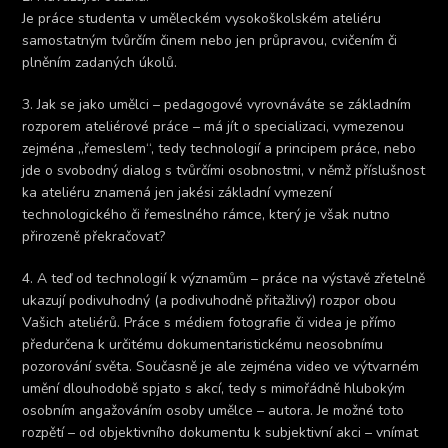
Je práce studenta v uměleckém vysokoškolském ateliéru
samostatným tvůrčím činem nebo jen průpravou, cvičením či
plněním zadaných úkolů.
3. Jak se jako umělci – pedagogové vyrovnáváte se základním
rozporem ateliérové práce – má jít o specializaci, vymezenou
zejména „řemeslem“, tedy technologií a principem práce, nebo
jde o svobodný dialog s tvůrčími osobnostmi, v němž příslušnost
ka ateliéru znamená jen jakési základní vymezení
technologického či řemeslného rámce, který je však nutno
přirozeně překračovat?
4. A teď od technologií k významům – práce na výstavě zřetelně
ukazují podivuhodný (a podivuhodně přitažlivý) rozpor obou
Vašich ateliérů. Práce s médiem fotografie či videa je přímo
předurčena k určitému dokumentaristickému neosobnímu
pozorování světa. Současně je ale zejména video ve výtvarném
umění dlouhodobě spjato s akcí, tedy s mimořádně hlubokým
osobním angažováním osoby umělce – autora. Je možné toto
rozpětí – od objektivního dokumentu k subjektivní akci – vnímat