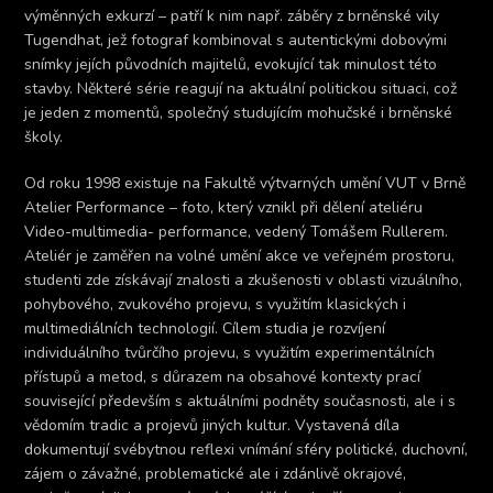
výměnných exkurzí – patří k nim např. záběry z brněnské vily
Tugendhat, jež fotograf kombinoval s autentickými dobovými
snímky jejích původních majitelů, evokující tak minulost této
stavby. Některé série reagují na aktuální politickou situaci, což
je jeden z momentů, společný studujícím mohučské i brněnské
školy.
Od roku 1998 existuje na Fakultě výtvarných umění VUT v Brně
Atelier Performance – foto, který vznikl při dělení ateliéru
Video-multimedia- performance, vedený Tomášem Rullerem.
Ateliér je zaměřen na volné umění akce ve veřejném prostoru,
studenti zde získávají znalosti a zkušenosti v oblasti vizuálního,
pohybového, zvukového projevu, s využitím klasických i
multimediálních technologií. Cílem studia je rozvíjení
individuálního tvůrčího projevu, s využitím experimentálních
přístupů a metod, s důrazem na obsahové kontexty prací
související především s aktuálními podněty současnosti, ale i s
vědomím tradic a projevů jiných kultur. Vystavená díla
dokumentují svébytnou reflexi vnímání sféry politické, duchovní,
zájem o závažné, problematické ale i zdánlivě okrajové,