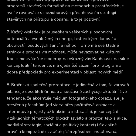
programů stavěných formálně na metodách a prostředcích je
nyní v rovnováze s mezioborovým přesahováním strategií
stavěných na přístupu a obsahu, a to je pozitivní.
7. Každý výsledek je průsečíkem veškerých (i osobních)
potenciálů a vynaložených energií, historických daností a
okolností i osudových šancí a náhod. I Brno má své kladné
stránky a progresivní možnosti, může navazovat na kulturní
tradici meziválečné moderny, na výrazný vliv Bauhausu, na silné
konceptuální tendence, má ojedinělé zázemí pro fotografii a
dobré předpoklady pro experimentaci v oblasti nových médií.
8. Brněnská společná prezentace je jedinečná v tom, že zároveň
bilancuje desetiletí činnosti a současně zachycuje aktuální živé
tendence, že akcentuje médium fotografického obrazu, ale je
otevřená přesahům (od videa přes počítačové animace a
internetové projekty až k akcím a instalacím), je koncepční
v základních tématických blocích (světlo a prostor, tělo a akce,
mediální strategie, sociální a politický kontext) i flexibilně,
hravě a kompozičně ozvláštňujícím způsobem instalovaná,