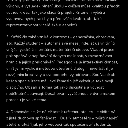
výkonu, a výsledek plnění úkolu – cvičení může kvalitou předčit
volnou kreaci tak jako skica či projekt. Kritériem výběru
vystavovaných prací byla především kvalita, ale také
reprezentativnost v celé škále aspektů.
3. Každý čin také vzniká v kontextu – generačním, oborovém,
atd. Každý student – autor má své meze jinde, ať už vnitřní či
vnější, fyzické či mentální, materiální či ideové. Vlastní práce
pak spočívá v naplňování daných možností, v rozpoznávání
hranic a jejich překonávání. Pedagogika je interaktivní činnost,
v níž je mi výchozí metodou otevřený dialog, i neverbální, je
rozvíjením kreativity a svobodného vyjadřování. Současně ale
každá specializace má i své řemeslo jež vyžaduje také svoji
disciplínu. Obsah a forma tak jako disciplína a volnost
nedělitelně souvisejí. Dosahování vyváženosti v dynamickém
procesu je velké téma.
4. Domnívám se, že náležitost k určitému ateliéru je viditelná
z jisté duchovní spřízněnosti. „Duši“- atmosféru – tvůrčí napětí
ateliéru utváří jak jeho vedoucí tak společenství studentů,