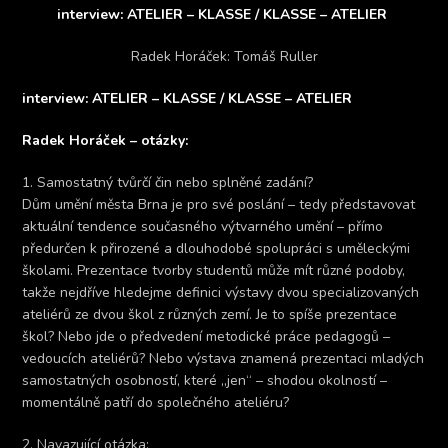
interview: ATELIER – KLASSE / KLASSE – ATELIER
Radek Horáček: Tomáš Ruller
interview: ATELIER – KLASSE / KLASSE – ATELIER
Radek Horáček – otázky:
1. Samostatný tvůrčí čin nebo splněné zadání?
Dům umění města Brna je pro své poslání – tedy představovat
aktuální tendence současného výtvarného umění – přímo
předurčen k přirozené a dlouhodobé spolupráci s uměleckými
školami. Prezentace tvorby studentů může mít různé podoby,
takže nejdříve hledejme definici výstavy dvou specializovaných
ateliérů ze dvou škol z různých zemí. Je to spíše prezentace
škol? Nebo jde o předvedení metodické práce pedagogů –
vedoucích ateliérů? Nebo výstava znamená prezentaci mladých
samostatných osobností, které „jen“ – shodou okolností –
momentálně patří do společného ateliéru?
2. Navazující otázka: