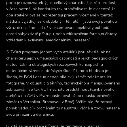
proto je rozpoznatelný jak celkový charakter tak různorodost,
v čase patrná jak kontinuita tak proměnlivost. Je evidentní, že
oba ateliéry, byť se reprezentují pracemi víceméně v tomtéž
médiu a vyjadřují se k obdobným tématům, jsou svojí povahou
výrazně rozdílné – ať už v akcentování objektivity pohledu
oproti subjektivitě přístupu, nebo zdůrazněním formální čistoty
vzhledem k aktivnímu emocionálnímu nasazení.
5. Tvůrčí programy jednotlivých ateliérů jsou závislé jak na
charakteru jejich uměleckých osobností a jejich pedagogických
metod, tak na strategických rozvojových koncepcích a
materiálním zázemí mateřských škol. Z tohoto hlediska je
škoda, že FaVU dosud nenaplnila svůj záměr založit ateliér
fotografie. V oblasti digitálního, technického a manipulovaného
zobrazování se tak VUT nechalo předstihnout (vznik nového
ateliéru na AVU v Praze následoval až po neuskutečněném
záměru s Veronikou Bromovou v Brně). Věřím ale, že zdravý
pohyb vedoucí k proměnám tu neustrnul věčně a znovu nalezne
svou přirozenou dynamiku.
6. Zdá se mi v našem případě, že tendence k precizaci