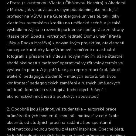
v Praze (s kurátorkou Vlastou Čihákovou-Noshiro) a Akademii
v Mainzu, jak v souvislosti s mým působením jako hostující
profesor na VŠVU a na Gutenbergově universitě, tak i díky
vlastnímu autorskému kreditu na umělecké scéně, a je také
výsledkem zájmu o rozvinutí partnerské spolupráce ze strany
Klasse prof. Špačka, vstřícnosti ředitelů Domu umění (Pavla
Lišky a Radka Horáčka) k novým živým projektům, otevřenosti
koncepce kurátorky Jany Vránové, zaměřené na aktuální
fotografii s přesahem k videu a novým médiím, až ke šťastné
shodě okolností s možností operativně využít volný termín ve
výstavním plánu. A je jistě také jak reprezentací škol, fakult,
ateliérů, pedagogů, studentů – mladých autorů, tak živou
konfrontací pedagogických zaměření a různých uměleckých
přístupů, formálních strategií a technických řešení, i
ekonomických možností a politických souvislostí.
2. Obdobně jsou i jednotlivé studentské – autorské práce
průměty různých momentů, impulsů i motivací, v celé škále
akcentů, od studijních prací na zadání až po spontánní
netématickou volnou tvorbu z vlastní inspirace. Obecně platí,
že každý jednotlivý tvůrčí čin je současně průpravou k dalšímu