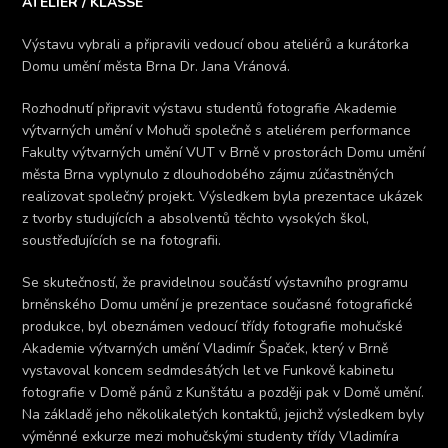
ATELIER / KLASSE
Výstavu vybrali a připravili vedoucí obou ateliérů a kurátorka
Domu umění města Brna Dr. Jana Vránová.
Rozhodnutí připravit výstavu studentů fotografie Akademie
výtvarných umění v Mohuči společně s ateliérem performance
Fakulty výtvarných umění VUT v Brně v prostorách Domu umění
města Brna vyplynulo z dlouhodobého zájmu zúčastněných
realizovat společný projekt. Výsledkem byla prezentace ukázek
z tvorby studujících a absolventů těchto vysokých škol,
soustřeďujících se na fotografii.
Se skutečností, že pravidelnou součástí výstavního programu
brněnského Domu umění je prezentace současné fotografické
produkce, byl obeznámen vedoucí třídy fotografie mohučské
Akademie výtvarných umění Vladimír Špaček, který v Brně
vystavoval koncem sedmdesátých let ve Funkově kabinetu
fotografie v Domě pánů z Kunštátu a později pak v Domě umění.
Na základě jeho několikaletých kontaktů, jejichž výsledkem byly
výměnné exkurze mezi mohučskými studenty třídy Vladimíra