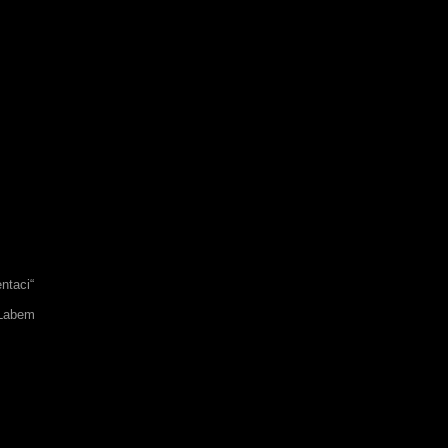
ntaci“
 Labem