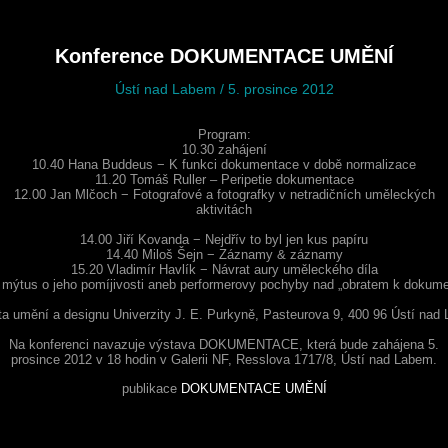
Konference DOKUMENTACE UMĚNÍ
Ústí nad Labem / 5. prosince 2012
Program:
10.30 zahájení
10.40 Hana Buddeus − K funkci dokumentace v době normalizace
11.20 Tomáš Ruller – Peripetie dokumentace
12.00 Jan Mlčoch − Fotografové a fotografky v netradičních uměleckých
aktivitách
14.00 Jiří Kovanda − Nejdřív to byl jen kus papíru
14.40 Miloš Šejn − Záznamy & záznamy
15.20 Vladimír Havlík − Návrat aury uměleckého díla
 mýtus o jeho pomíjivosti aneb performerovy pochyby nad „obratem k dokume
ta umění a designu Univerzity J. E. Purkyně, Pasteurova 9, 400 96 Ústí nad
Na konferenci navazuje výstava DOKUMENTACE, která bude zahájena 5.
prosince 2012 v 18 hodin v Galerii NF, Resslova 1717/8, Ústí nad Labem.
publikace
DOKUMENTACE UMĚNÍ