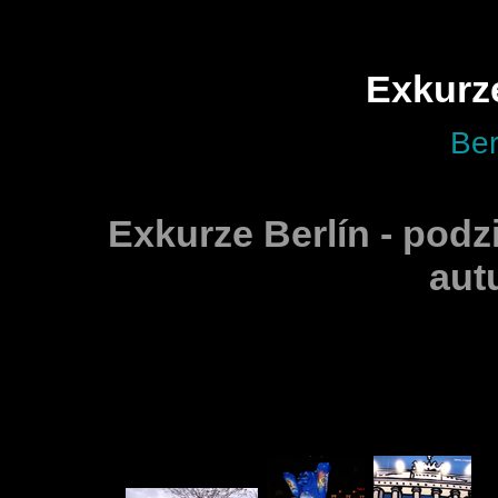
Exkurze
Ber
Exkurze Berlín - podz
aut