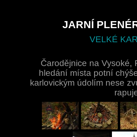
JARNÍ PLENÉR
VELKÉ KAR
Čarodějnice na Vysoké,
hledání místa potní chýš
karlovickým údolím nese zv
rapuje: