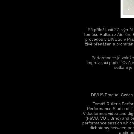
Při příležitosti 27. výroč
Tomáše Rullera z Ateliéru
provedou v DIVUSu v Praz
živě přenášen a promítán
Performance je založe
improvizaci podle "Cvič
setkání je
DIVUS Prague, Czech 
Tomáš Ruller's Perform
Performance Studio of T
Videoformes video and digi
(FaVU, VUT, Brno) and per
performance session which 
dichotomy between perf
audienc