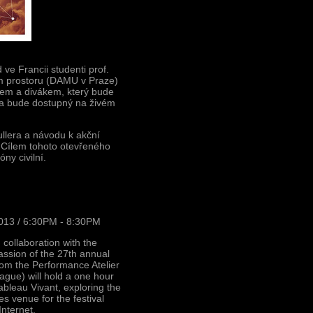
ve Francii studenti prof.
ím prostoru (DAMU v Praze)
rem a divákem, který bude
 a bude dostupný na živém
llera a návodu k akční
 Cílem tohoto otevřeného
ny civilní.
013 / 6:30PM - 8:30PM
 collaboration with the
ssion of the 27th annual
rom the Performance Atelier
ague) will hold a one hour
bleau Vivant, exploring the
 venue for the festival
nternet.