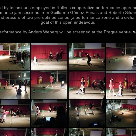
ed by techniques employed in Ruller's cooperative performance approac
formance jam sessions from Guillermo Gómez-Pena's and Roberto Sifuen
and erasure of two pre-defined zones (a performance zone and a civilian 
goal of this open endeavour.
erformance by Anders Weberg will be screened at the Prague venue.
w