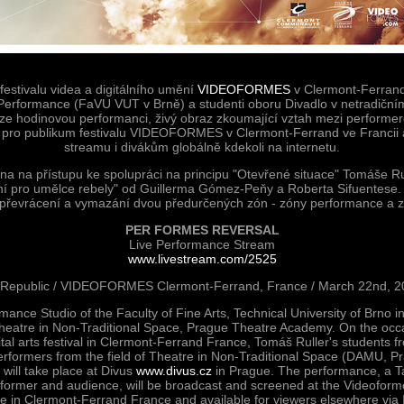
í festivalu videa a digitálního umění
VIDEOFORMES
v Clermont-Ferrand 
 Performance (FaVU VUT v Brně) a studenti oboru Divadlo v netradičn
e hodinovou performanci, živý obraz zkoumající vztah mezi performe
 pro publikum festivalu VIDEOFORMES v Clermont-Ferrand ve Francii
streamu i divákům globálně kdekoli na internetu.
na na přístupu ke spolupráci na principu "Otevřené situace" Tomáše Ru
ení pro umělce rebely" od Guillerma Gómez-Peňy a Roberta Sifuentese.
 převrácení a vymazání dvou předurčených zón - zóny performance a zó
PER FORMES REVERSAL
Live Performance Stream
www.livestream.com/2525
Republic / VIDEOFORMES Clermont-Ferrand, France / March 22nd, 2
ance Studio of the Faculty of Fine Arts, Technical University of Brno in
heatre in Non-Traditional Space, Prague Theatre Academy. On the occa
tal arts festival in Clermont-Ferrand France, Tomáš Ruller's students f
formers from the field of Theatre in Non-Traditional Space (DAMU, Pr
will take place at Divus
www.divus.cz
in Prague. The performance, a Ta
ormer and audience, will be broadcast and screened at the Videoformes
e in Clermont-Ferrand France and available for viewers elsewhere via I