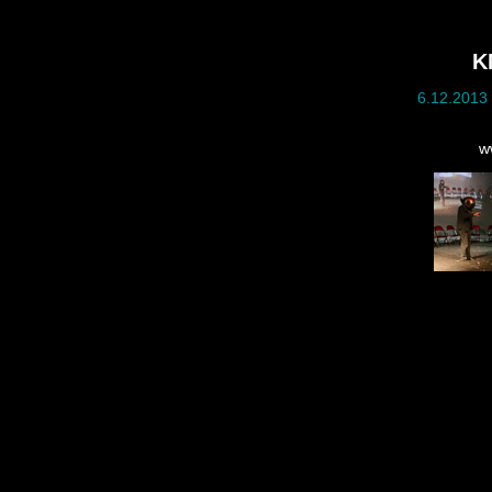
K
6.12.2013 
w