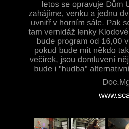
letos se opravuje Dům 
zahájíme, venku a jednu d
uvnitř v horním sále. Pak 
tam vernidáž lenky Klodové,
bude program od 16,00 v a
pokud bude mít někdo tako
večírek, jsou domluvení něj
bude i "hudba" alternativn
Doc.Mgr
www.sca